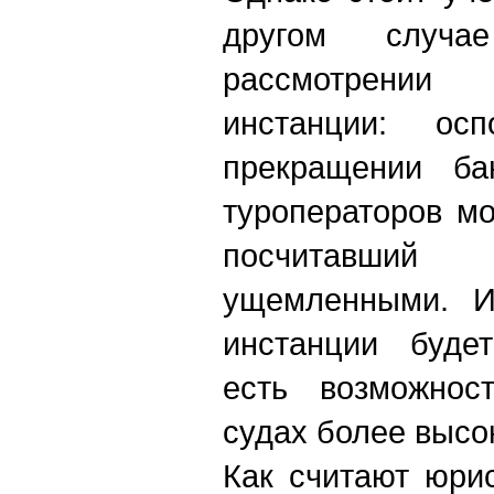
другом случ
рассмотрени
инстанции: ос
прекращении бан
туроператоров м
посчитавши
ущемленными. И
инстанции буде
есть возможнос
судах более высо
Как считают юри