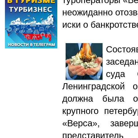
неожиданно отоз
иски о банкротств
Состо
засед
суда С
Ленинградской о
должна была оп
крупного петербу
«Верса», завер
представите