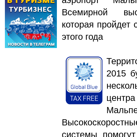
Всемирной выс
которая пройдет 
этого года
Террит
2015 б
нескол
цент
Мальпе
Высокоскорост
системы помогут