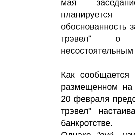
мая заседан
планирует
обоснованность 
трэвел" о 
несостоятельным 
Как сообщается 
размещенном на 
20 февраля пред
трэвел" настаив
банкротстве.
Однако
"суд, из