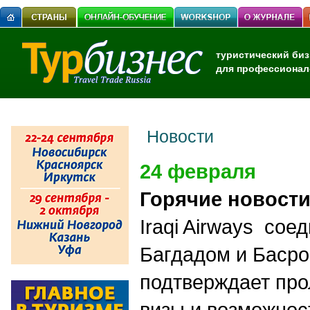
туристический биз
для профессионал
Новости
24 февраля
Горячие новост
Iraqi Airways
соед
Багдадом и Баср
подтверждает про
визы и возможнос