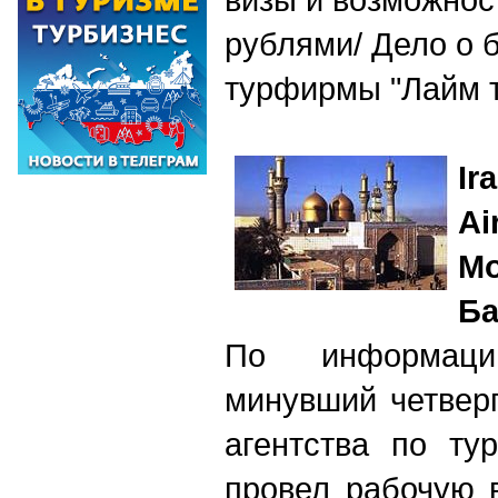
рублями/ Дело о 
турфирмы "Лайм т
Ir
A
Мо
Ба
По информаци
минувший четвер
агентства по ту
провел рабочую 