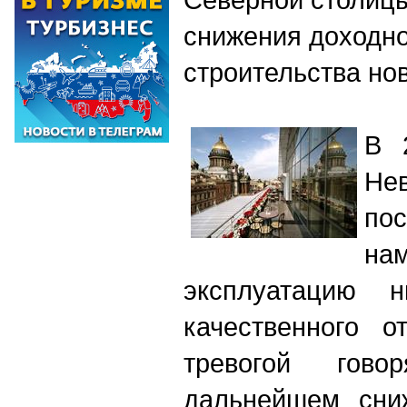
снижения доходно
строительства но
В 
Не
по
на
эксплуатацию н
качественного о
тревогой гов
дальнейшем сни