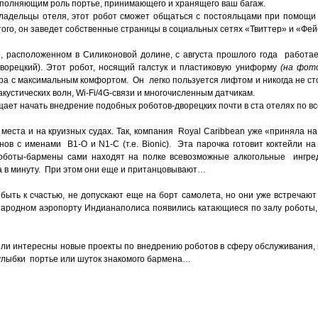
полняющим роль портье, принимающего и хранящего ваш багаж.
ладельцы отеля, этот робот сможет общаться с постояльцами при помощи
ого, он заведет собственные страницы в социальных сетях «Твиттер» и «Фей
ino, расположенном в Силиконовой долине, с августа прошлого года работа
 дворецкий). Этот робот, носящий галстук и пластиковую униформу
(на фот
ера с максимальным комфортом. Он легко пользуется лифтом и никогда не ст
кустических волн, Wi-Fi/4G-связи и многочисленным датчикам.
бещает начать внедрение подобных роботов-дворецких почти в ста отелях по вс
еста и на круизных судах. Так, компания Royal Caribbean уже «приняла на
ов с именами B1-O и N1-C (т.е. Вionic). Эта парочка готовит коктейли на
Роботы-бармены сами находят на полке всевозможные алкогольные ингред
ка в минуту. При этом они еще и пританцовывают…
быть к счастью, не допускают еще на борт самолета, но они уже встречают
ународном аэропорту Индианаполиса появились катающиеся по залу роботы
были интересны новые проекты по внедрению роботов в сферу обслуживания,
улыбки портье или шуток знакомого бармена…