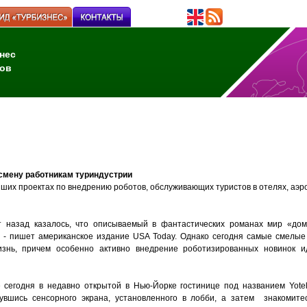
нес
ов
мену работникам туриндустрии
ших проектах по внедрению роботов, обслуживающих туристов в отелях, аэро
т назад казалось, что описываемый в фантастических романах мир «до
, - пишет американское издание USA Today. Однако сегодня самые смелы
знь, причем особенно активно внедрение роботизированных новинок 
е сегодня в недавно открытой в Нью-Йорке гостинице под названием Yote
нувшись сенсорного экрана, установленного в лобби, а затем знакомите