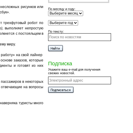
 несложных рисунков или
По месяцу и году:
сбук».
ет трехфутовый робот по
о),
выполняет непростую
По тексту:
олкнется с постояльцем в
ему миру.
 работу» на свой лайнер
 основе заказов, которые
Подписка
иенты и готовят из них
Укажите ваш e-mail для получения
свежих новостей.
 пассажиров в некоторых
, отвечающие на вопросы
 наверняка туристы много