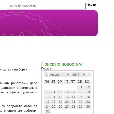
Поиск по новостям
По дате:
портах и на борту
ПН
ВТ
СР
ЧТ
ПТ
СБ
ВС
машних роботов» – дело
1
2
е фантазии стремительно
3
4
5
6
7
8
9
идет в сфере туризма и
10
11
12
13
14
15
16
17
18
19
20
21
22
23
l вы получаете ключи от
24
25
26
27
28
29
30
сь с огромным роботом-
31