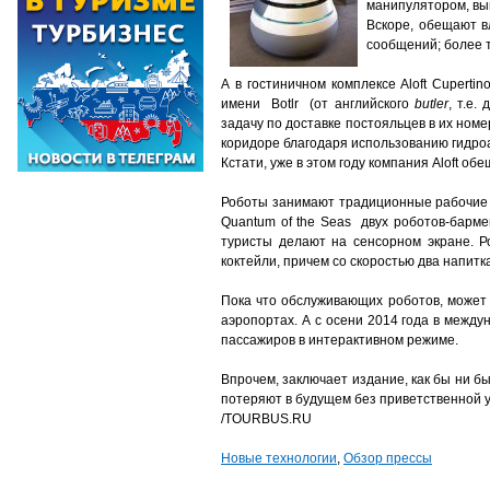
манипулятором, вы
Вскоре, обещают в
сообщений; более т
А в гостиничном комплексе Aloft Cupert
имени Botlr (от английского
butler
, т.е.
задачу по доставке постояльцев в их ном
коридоре благодаря использованию гидроа
Кстати, уже в этом году компания Aloft о
Роботы занимают традиционные рабочие м
Quantum of the Seas двух роботов-бармен
туристы делают на сенсорном экране. 
коктейли, причем со скоростью два напит
Пока что обслуживающих роботов, может 
аэропортах. А с осени 2014 года в межд
пассажиров в интерактивном режиме.
Впрочем, заключает издание, как бы ни 
потеряют в будущем без приветственной 
/TOURBUS.RU
Новые технологии
,
Обзор прессы