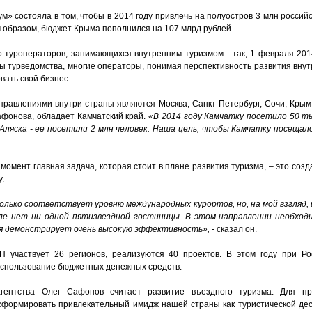
» состояла в том, чтобы в 2014 году привлечь на полуостров 3 млн российск
м образом, бюджет Крыма пополнился на 107 млрд рублей.
туроператоров, занимающихся внутренним туризмом - так, 1 февраля 2014
вы турведомства, многие операторы, понимая перспективность развития вну
ать свой бизнес.
авлениями внутри страны являются Москва, Санкт-Петербург, Сочи, Крым, 
фонова, обладает Камчатский край.
«В 2014 году Камчатку посетило 50 ты
Аляска - ее посетили 2 млн человек. Наша цель, чтобы Камчатку посещал
момент главная задача, которая стоит в плане развития туризма, – это соз
у.
лько соответствует уровню международных курортов, но, на мой взгляд, 
кале нет ни одной пятизвездной гостиницы. В этом направлении необход
я демонстрирует очень высокую эффективность»,
- сказал он.
 участвует 26 регионов, реализуются 40 проектов. В этом году при Ро
использование бюджетных денежных средств.
агентства Олег Сафонов считает развитие въездного туризма. Для п
сформировать привлекательный имидж нашей страны как туристической дес