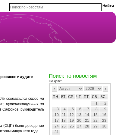
Поиск по новостям
урофисов и аудите
По дате:
ПН
ВТ
СР
ЧТ
ПТ
СБ
ВС
0% сократился спрос на
1
2
иян, путешествующих по
3
4
5
6
7
8
9
г Сафонов, руководитель
10
11
12
13
14
15
16
17
18
19
20
21
22
23
ма (ФЦП) было доведение
24
25
26
27
28
29
30
итогам минувшего года.
31