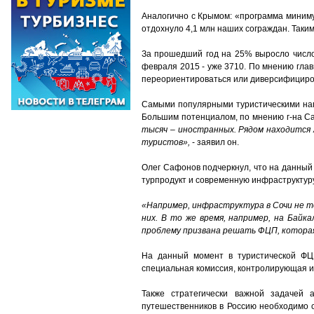
Аналогично с Крымом: «программа минимум
отдохнуло 4,1 млн наших сограждан. Таки
За прошедший год на 25% выросло число 
февраля 2015 - уже 3710. По мнению гла
переориентироваться или диверсифициров
Самыми популярными туристическими напр
Большим потенциалом, по мнению г-на Са
тысяч – иностранных. Рядом находится 
туристов»,
- заявил он.
Олег Сафонов подчеркнул, что на данный 
турпродукт и современную инфраструктур
«Например, инфраструктура в Сочи не то
них. В то же время, например, на Бай
проблему призвана решать ФЦП, котора
На данный момент в туристической ФЦП
специальная комиссия, контролирующая 
Также стратегически важной задачей 
путешественников в Россию необходимо 