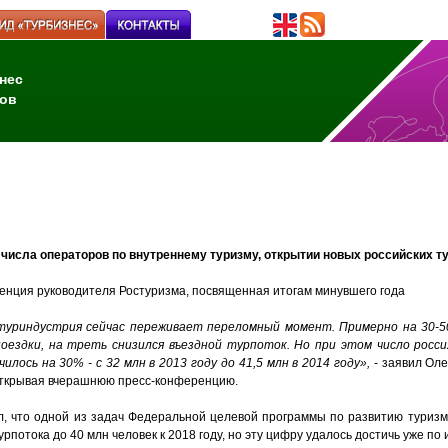
нес
ов
 числа операторов по внутреннему туризму, открытии новых российских т
ренция руководителя Ростуризма, посвященная итогам минувшего года
туриндустрия сейчас переживает переломный момент. Примерно на 30-5
оездки, на треть снизился въездной турпоток. Но при этом число росс
чилось на 30% - с 32 млн в 2013 году до 41,5 млн в 2014 году»,
- заявил Оле
открывая вчерашнюю пресс-конференцию.
л, что одной из задач Федеральной целевой программы по развитию туриз
урпотока до 40 млн человек к 2018 году, но эту цифру удалось достичь уже по 