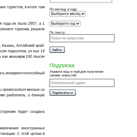
их туристов, в итоге там
По месяцу и году:
 года их было 2957, а 1
треннего туризма, решили
По тексту:
Казань, Алтайский край.
сяч туристов, из них 14
о как минимум 100 тысяч
Подписка
Укажите ваш e-mail для получения
дать конкурентоспособный
свежих новостей.
и превосходит многие из
имо работать, и данную
стуризме будет создана
ривлечения иностранных
тинации. С этой целью в