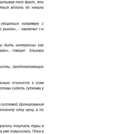
Учитывая тот факт, что
яться вплоть до начала
 общаться напрямую с
о рынка»,
- заключил г-н
ны быть интересны как
дажи
», - говорит Альзира
ристы, предпочитающие
ельно относится к этим
отовы сидеть сутками у
 системой бронирования
лиенту одну цену, а по
ирались покупать туры в
 уже повысилась. Пока в