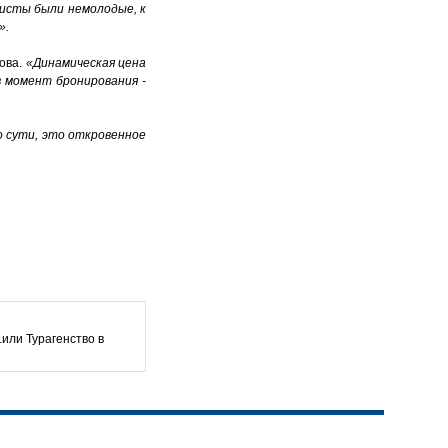
исты были немолодые, к
».
шова.
«Динамическая цена
в момент бронирования -
о сути, это откровенное
.или Турагенство в