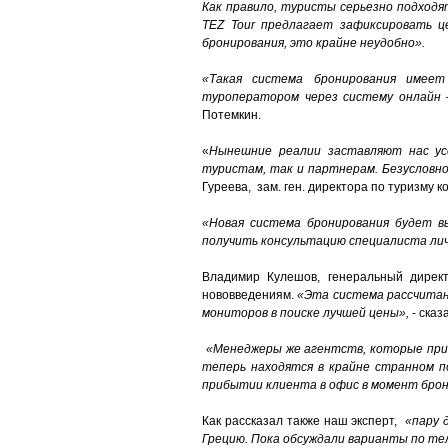
Как правило, туристы серьезно подход
T
EZ Tour предлагает зафиксировaть ц
бронирования, это крайне неудобно».
«Такая система бронирования имее
туроператором через систему онлайн 
Потемкин.
«
Нынешние реалии заставляют нас ус
туристам, так и партнерам. Безусловно
Гуреева, зам. ген. директора по туризму
«Новая система бронирования будет в
получить консультацию специалиста ли
Владимир Кулешов, генеральный директ
нововведениям.
«Эта система рассчитан
мониторов в поиске лучшей цены»,
- сказ
«Менеджеры же агентств, которые прив
теперь находятся в крайне странном 
прибытии клиента в офис в момент брон
Как рассказал также наш эксперт,
«пару 
Грецию. Пока обсуждали варианты по тел