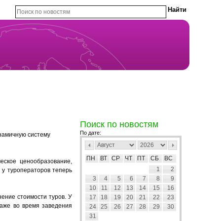
Поиск по новостям
По дате:
инамичную систему
ПН
ВТ
СР
ЧТ
ПТ
СБ
ВС
еcкое ценообразование,
1
2
и у туроператоров теперь
3
4
5
6
7
8
9
10
11
12
13
14
15
16
нение стоимости туров. У
17
18
19
20
21
22
23
даже во время заведения
24
25
26
27
28
29
30
31