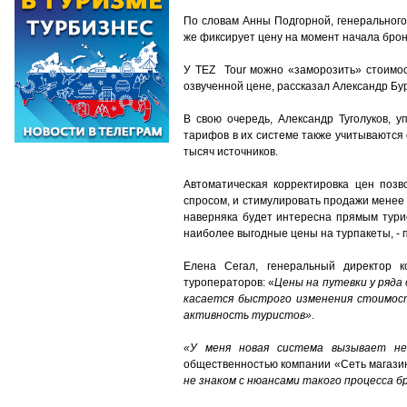
По словам Анны Подгорной, генерального
же фиксирует цену на момент начала брон
У TEZ Tour можно «заморозить» стоимос
озвученной цене, рассказал Александр Бу
В свою очередь, Александр Туголуков, 
тарифов в их системе также учитываются
тысяч источников.
Автоматическая корректировка цен позв
спросом, и стимулировать продажи менее 
наверняка будет интересна прямым турис
наиболее выгодные цены на турпакеты, - пи
Елена Сегал, генеральный директор 
туроператоров: «
Цены на путевки у ряда
касается быстрого изменения стоимост
активность туристов»
.
«У меня новая система вызывает не
общественностью компании «Сеть магазин
не знаком с нюансами такого процесса б