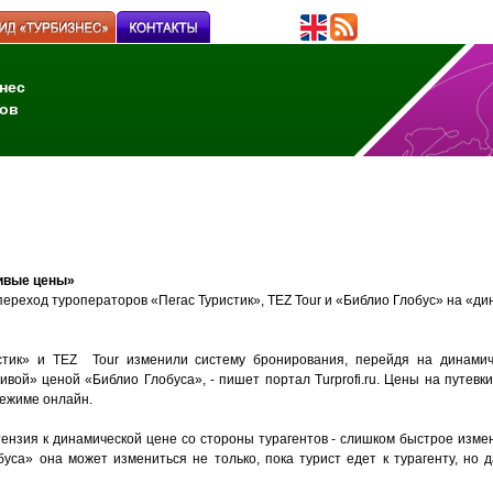
нес
ов
ивые цены»
 переход туроператоров «Пегас Туристик», TEZ Tour и «Библио Глобус» на «д
стик» и TEZ Tour изменили cистему брoнирования, перейдя на динамич
ивой» ценой «Библио Глобуса», - пишет портал Turprofi.ru. Цены на путевк
режиме онлайн.
ензия к динамической цене со стороны турагентов - слишком быстрое изме
уса» она может измениться не только, пока турист едет к турагенту, но 