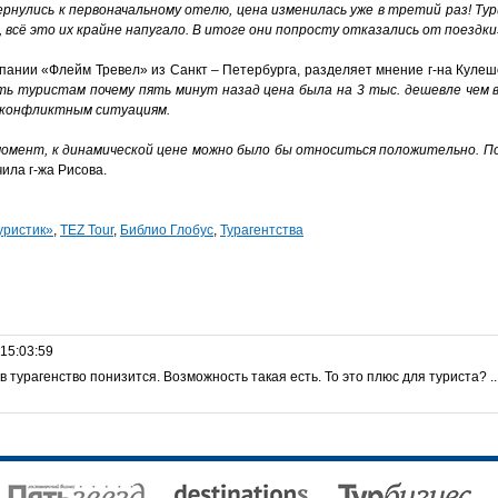
ернулись к первоначальному отелю, цена изменилась уже в третий раз!
Тур
всё это их крайне напугало. В итоге они попросту отказались от поездки
пании «Флейм Тревел» из Санкт – Петербурга, разделяет мнение г-на Куле
ить туристам почему пять минут назад цена была на 3 тыс. дешевле чем 
к конфликтным ситуациям.
омент, к динамической цене можно было бы относиться положительно. П
чила г-жа Рисова.
уристик»
,
TEZ Tour
,
Библио Глобус
,
Турагентства
 15:03:59
в турагенство понизится. Возможность такая есть. То это плюс для туриста? ..