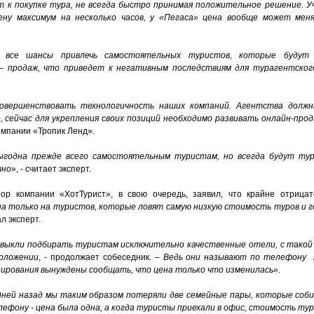
ят к покупке тура, не всегда быстро принимая положительное решение. 
ену максимум на несколько часов, у «Пегаса» цена вообще может мен
т все шансы привлечь самостоятельных туристов, которые будут
– продаж, что приведет к негативным последствиям для турагентског
овершенствовать технологичность наших компаний. Агентства долж
, сейчас для укрепления своих позиций необходимо развивать онлайн-про
 компании «Тропик Ленд».
ыгодна прежде всего самостоятельным туристам, но всегда будут ту
чно
», - считает эксперт.
ор компании «ХотТурист», в свою очередь, заявил, что крайне отрицат
а только на туристов, которые ловят самую низкую стоимость туров и г
ал эксперт.
ыкли подбирать туристам исключительно качественные отели, с такой
положении
, - продолжает собеседник. –
Ведь они называют по телефону к
ирования вынуждены сообщать, что цена только что изменилась».
дней назад мы таким образом потеряли две семейные пары, которые соб
ефону - цена была одна, а когда туристы приехали в офис, стоимость тура