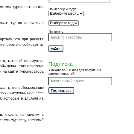
система туроператора все
По месяцу и году:
рмить тур по изначально
По тексту:
орталу, что при расчете
 непрерывно собирает из
кте, который пользуется
Подписка
ой» цены - такая система
Укажите ваш e-mail для получения
» на сайте туроператора
свежих новостей.
ода к ценообразованию
вных изменений нет.
Что
я, которые и влияют на
ель отдела по связям с
снить туристу, который