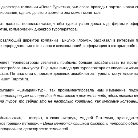
 директора компании «Пегас Туристик», чьи слова приводит портал, новая 
ирования, однако до этого времени она может меняться.
ть даже на несколько часов, чтобы турист успел доехать до фирмы и офо
ртин, коммерческий директор туроператора.
управляющий директор компании «Библио Глобус», рассказал в интервью п
 спецпредложения отельеров и авиакомпаний, информацию о которых робот
оляет туроператорам увеличить прибыль: больше зарабатывать на проду
востребованных услуг. Еще одна выгода для туроператора от введения «жив
там. По аналогии с поиском дешевых авиабилетов, туристы могут «ловить
шет Turprofi.ru.
компании «Самараинтур», так прокомментировала нам изменение подх
 операторов уже не первый год меняются в режиме онлайн, здесь никаких я
и туров, то сейчас это не настолько критично, как курсовые колебани
довольство
, - говорит, в свою очередь, Андрей Потемкин, руководит
ов горящих путевок». –
Цены меняются слишком быстро, и непросто объя
ронирования, причину этих изменений.