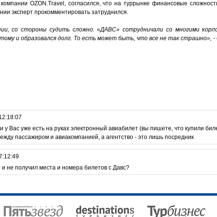
 компании OZON.Travel, согласился, что на туррынке финансовые сложнос
нии эксперт прокомментировать затруднился.
нии, со стороны судить сложно. «ДАВС» сотрудничали со многими кор
тому и образовался долг. То есть может быть, что все не так страшно»,
-
12:18:07
и у Вас уже есть на руках электронный авиабилет (вы пишете, что купили бил
 между пассажиром и авиакомпанией, а агентство - это лишь посредник
7:12:49
т и не получил места и номера билетов с Давс?