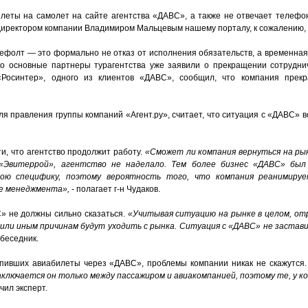
еты на самолет на сайте агентства «ДАВС», а также не отвечает телефон
директором компании Владимиром Мальцевым нашему порталу, к сожалению, 
ефолт — это формально не отказ от исполнения обязательств, а временная 
ко основные партнеры турагентства уже заявили о прекращении сотрудни
«Росинтер», одного из клиентов «ДАВС», сообщил, что компания прекр
 правления группы компаний «Агент.ру», считает, что ситуация с «ДАВС» воз
и, что агентство продолжит работу.
«Сможет ли компания вернуться на р
 «Эвитеррой», агентство не наделало. Тем более бизнес «ДАВС» был
ою специфику, поэтому вероятность того, что компания реанимирует
ле менеджмента»,
- полагает г-н Чудаков.
» не должны сильно сказаться.
«Учитывая ситуацию на рынке в целом, от
 или иным причинам будут уходить с рынка. Ситуация с «ДАВС» не заста
беседник.
купивших авиабилеты через «ДАВС», проблемы компании никак не скажутся
аключается он только между пассажиром и авиакомпанией, поэтому те, у 
чил эксперт.