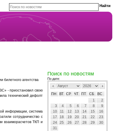
Поиск по новостям
По дате:
и билетного агентства
ВС» - приостановил свою
ПН
ВТ
СР
ЧТ
ПТ
СБ
ВС
вила технический дефолт
1
2
3
4
5
6
7
8
9
ой информации, система
10
11
12
13
14
15
16
ратили сотрудничество с
17
18
19
20
21
22
23
ми взаиморасчетов ТКП и
24
25
26
27
28
29
30
31