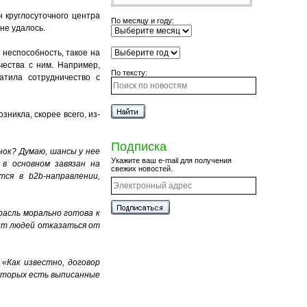
 круглосуточного центра
По месяцу и году:
не удалось.
неспособность, такое на
чества с ним. Например,
По тексту:
атила сотрудничество с
никла, скорее всего, из-
Подписка
ынок? Думаю, шансы
у нее
Укажите ваш e-mail для получения
 в основном завязан на
свежих новостей.
ся в b2b-направлении,
расль морально готова к
вит людей отказаться от
.
«Как известно, договор
которых есть выписанные