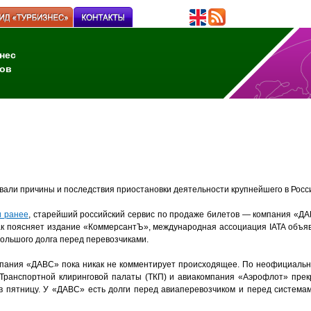
нес
ов
али причины и последствия приостановки деятельности крупнейшего в Росси
 ранее
, старейший российский сервис по продаже билетов — компания «ДА
ак поясняет издание «КоммерсантЪ», международная ассоциация IATA объя
большого долга перед перевозчиками.
пания «ДАВС» пока никак не комментирует происходящее. По неофициальн
Транспортной клиринговой палаты (ТКП) и авиакомпания «Аэрофлот» прек
в пятницу. У «ДАВС» есть долги перед авиаперевозчиком и перед система