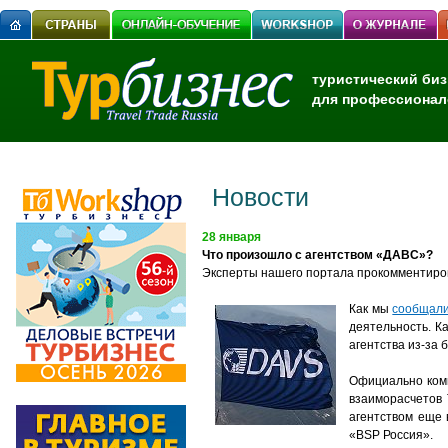
туристический биз
для профессионал
Новости
28 января
Что произошло с агентством «ДАВС»?
Эксперты нашего портала прокомментиров
Как мы
сообщали
деятельность. К
агентства из-за 
Официально ком
взаиморасчетов 
агентством еще 
«BSP Россия».