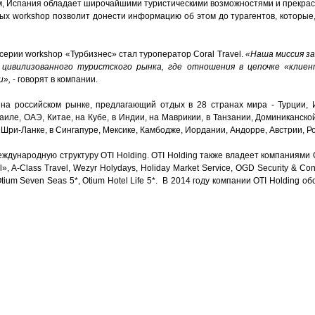
м, Испания обладает широчайшими туристическими возможностями и прекрас
х workshop позволит донести информацию об этом до турагентов, которые, 
ерии workshop «Турбизнес» стал туроператор Coral Travel.
«Наша миссия з
 цивилизованного туристского рынка, где отношения в цепочке «клие
и»,
- говорят в компании.
 на российском рынке, предлагающий отдых в 28 странах мира - Турции, И
аиле, ОАЭ, Китае, на Кубе, в Индии, на Маврикии, в Танзании, Доминиканско
 Шри-Ланке, в Сингапуре, Мексике, Камбодже, Иордании, Андорре, Австрии, Р
еждународную структуру OTI Holding. OTI Holding также владеет компаниями O
l», A-Class Travel, Wezyr Holydays, Holiday Market Service, OGD Security & C
 Otium Seven Seas 5*, Otium Hotel Life 5*. В 2014 году компании OTI Holding 