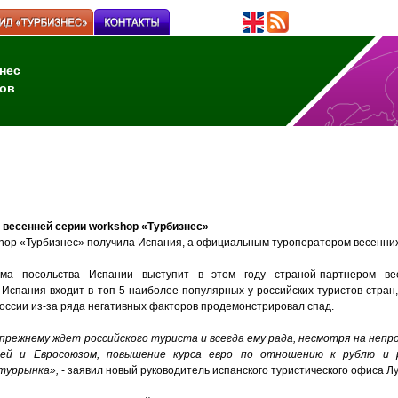
нес
ов
весенней серии workshop «Турбизнес»
shop «Турбизнес» получила Испания, а официальным туроператором весенних 
ма посольства Испании выступит в этом году страной-партнером ве
 Испания входит в топ-5 наиболее популярных у российских туристов стран
России из-за ряда негативных факторов продемонстрировал спад.
-прежнему ждет российского туриста и всегда ему рада, несмотря на не
ией и Евросоюзом, повышение курса евро по отношению к рублю и 
 туррынка»,
- заявил новый руководитель испанского туристического офиса Л