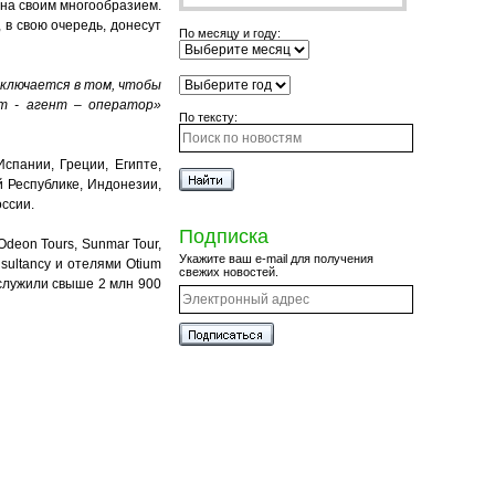
на своим многообразием.
в свою очередь, донесут
По месяцу и году:
аключается в том, чтобы
нт - агент – оператор»
По тексту:
спании, Греции, Египте,
й Республике, Индонезии,
оссии.
Подписка
deon Tours, Sunmar Tour,
Укажите ваш e-mail для получения
onsultancy и отелями Otium
свежих новостей.
обслужили свыше 2 млн 900