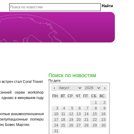
Поиск по новостям
По дате:
встреч стал Coral Travel
сенней серии workshop
ПН
ВТ
СР
ЧТ
ПТ
СБ
ВС
, однако в минувшем году
1
2
3
4
5
6
7
8
9
простые взаимоотношения
10
11
12
13
14
15
16
репутационные потери
17
18
19
20
21
22
23
уис Бовес Мартин.
24
25
26
27
28
29
30
31