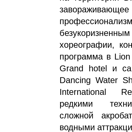
заворажива
профессионализ
безукоризненны
хореографии, ко
программа в Lio
Grand hotel и с
Dancing Water S
International R
редкими техни
сложной акроба
водными аттракц