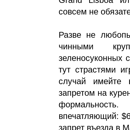
совсем не обязате
Разве не любопы
чинными кр
зеленосуконных 
тут страстями и
случай имейте 
запретом на куре
формально
впечатляющий: $6
запрет въезда в М