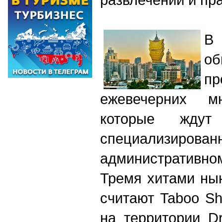
В
об
пр
ежевечерних мн
которые жду
специализирован
административ
Тремя хитами ны
считают Taboo Sh
на территории D