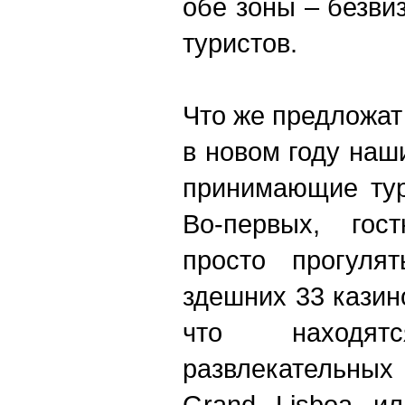
обе зоны – безви
туристов.
Что же предложат
в новом году на
принимающие тур
Во-первых, гос
просто прогуля
здешних 33 казин
что находя
развлекательных
Grand Lisboa ил