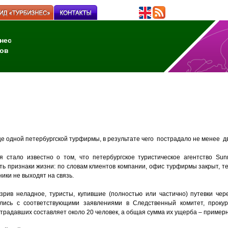
нес
ов
 одной петербургской турфирмы, в результате чего пострадало не менее дв
я стало известно о том, что петербургское туристическое агентство Sun
ть признаки жизни: по словам клиентов компании, офис турфирмы закрыт, т
ники не выходят на связь.
зрив неладное, туристы, купившие (полностью или частично) путевки чере
лись с соответствующими заявлениями в Следственный комитет, проку
традавших составляет около 20 человек, а общая сумма их ущерба – пример