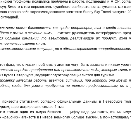
сийской турфирмы появились проблемы в работе, подтвердил и АТОР: согл
 суд. Вместе с тем перспективы судебного разбирательства туманны: как вы
очно хорошо себя зарекомендовавшее агентство Sunny Sky Travel в августе 2
 ситуацией.
сключены новые банкротства как среди операторов, так и среди агентов
уйдет с рынка в течение зимы
, – считает руководитель петербургского пре
ся большие компании, то агентства, реализующие их продукт, тут 
т претензии именно к ним.
ожная экономическая ситуация, но и административная неопределенность,
 тот факт, что отчасти проблемы у агентов могут быть вызваны и низким уро
нтства нередко приобретали или организовывали люди, которые очень с
из вузов Петербурга, ведущих подготовку специалистов для туризма.
проверку качества работы агентов, ситуация, при которой они могут 
ейчас, когда для успеха требуется не только профессионализм, но и
 привести статистику: согласно официальным данным, в Петербурге толь
ризм, зарегистрировано свыше 4 тыс.
ризм только один из видов бизнеса — цифру надо умножать, как минимум
о «рабочих» агентств в Питере немногим больше тысячи, а по-настоящем