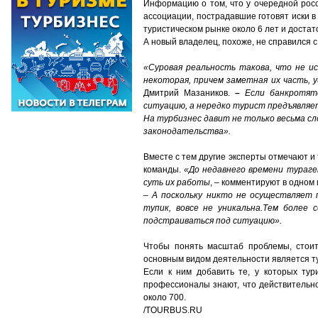
Информацию о том, что у очередной рос
ассоциации, пострадавшие готовят иски в
туристическом рынке около 6 лет и достат
А новый владелец, похоже, не справился с
«Суровая реальность такова, что не и
некоторая, причем заметная их часть, 
Дмитрий Мазаников.
–
Если банкротят
ситуацию, а нередко турист предъявляе
На турбизнес давит не только весьма сл
законодательства».
Вместе с тем другие эксперты отмечают и
команды.
«До недавнего времени тураге
суть их работы
, – комментируют в одном 
–
А поскольку никто не осуществляет 
тупик, вовсе не уникальна.
Тем более с
подстраиваться под ситуацию».
Чтобы понять масштаб проблемы, стоит
основным видом деятельности является ту
Если к ним добавить те, у которых ту
профессионалы знают, что действительн
около 700.
/TOURBUS.RU