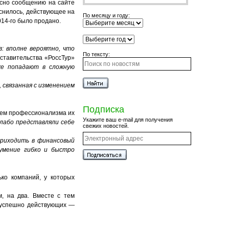
асно сообщению на сайте
яснилось, действующее на
По месяцу и году:
014-го было продано.
: вполне вероятно, что
По тексту:
дставительства «РоссТур»
же попадают в сложную
 связанная с изменением
Подписка
внем профессионализма их
Укажите ваш e-mail для получения
лабо представляли себе
свежих новостей.
приходить в финансовый
 умение гибко и быстро
ко компаний, у которых
, на два. Вместе с тем
у успешно действующих —