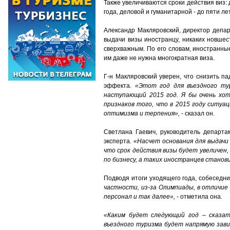
Также увеличиваются сроки действия виз: 
года, деловой и гуманитарной - до пяти л
Александр Макляровский, директор депар
выдачи визы иностранцу, никаких новшест
сверхважным. По его словам, иностранны
им даже не нужна многократная виза.
Г-н Макляровский уверен, что снизить п
эффекта.
«Этот год для въездного тур
наступающий 2015 год. Я бы очень хо
признаков того, что в 2015 году ситуац
оптимизма и терпения»,
- сказал он.
Светлана Гаевич, руководитель департа
эксперта.
«Насчет основания для выдачи
что срок действия визы будет увеличен, 
по бизнесу, а таких иностранцев станов
Подводя итоги уходящего года, собеседн
частности, из-за Олимпиады, в отличи
персонал и так далее»,
- отметила она.
«Каким будет следующий год – сказат
въездного туризма будет напрямую зави