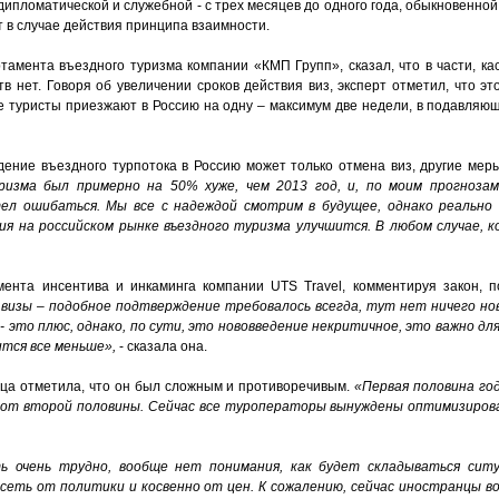
дипломатической и служебной - с трех месяцев до одного года, обыкновенной 
ет в случае действия принципа взаимности.
тамента въездного туризма компании «КМП Групп», сказал, что в части, к
в нет. Говоря об увеличении сроков действия виз, эксперт отметил, что э
е туристы приезжают в Россию на одну – максимум две недели, в подавляю
адение въездного турпотока в Россию может только отмена виз, другие мер
изма был примерно на 50% хуже, чем 2013 год, и, по моим прогнозам
тел ошибаться.
Мы все с надеждой смотрим в будущее, однако реально
ия на российском рынке въездного туризма улучшится. В любом случае, к
мента инсентива и инкаминга компании UTS Travel, комментируя закон,
 визы – подобное подтверждение требовалось всегда, тут нет ничего нов
- это плюс, однако, по сути, это нововведение некритичное, это важно дл
ится все меньше»,
- сказала она.
ица отметила, что он был сложным и противоречивым.
«Первая половина год
е от второй половины. Сейчас все туроператоры вынуждены оптимизиров
ь очень трудно, вообще нет понимания, как будет складываться ситу
сеть от политики и косвенно от цен. К сожалению, сейчас иностранцы 