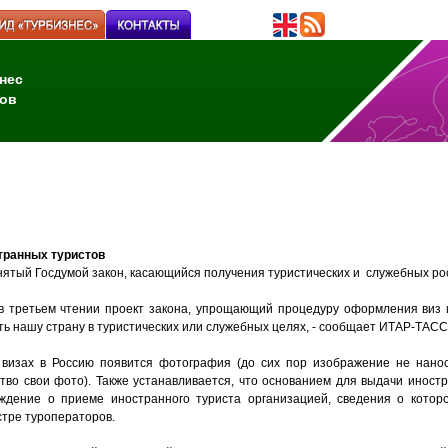
нес
ов
транных туристов
ятый Госдумой закон, касающийся получения туристических и служебных ро
в третьем чтении проект закона, упрощающий процедуру оформления виз
 нашу страну в туристических или служебных целях, - сообщает ИТАР-ТАСС
 визах в Россию появится фотография (до сих пор изображение не нано
ство свои фото). Также устанавливается, что основанием для выдачи иност
ждение о приеме иностранного туриста организацией, сведения о котор
тре туроператоров.