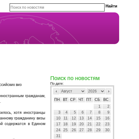
Поиск по новостям
По дате:
ссийских виз
 иностранным гражданам,
ПН
ВТ
СР
ЧТ
ПТ
СБ
ВС
.
1
2
3
4
5
6
7
8
9
силось, хотя иностранцы
ранному гражданину визы
10
11
12
13
14
15
16
ой содержатся в Едином
17
18
19
20
21
22
23
24
25
26
27
28
29
30
31