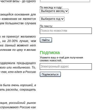
частной визы - до одного
По месяцу и году:
асающейся основания для
то изменение не является
щем большинстве случаев
По тексту:
ы не принесут желаемого
, на 20-30% лучше, чем
 на данный момент нет
оллегам по цеху я желаю
Подписка
Укажите ваш e-mail для получения
свежих новостей.
 поддержала предыдущего
ого или необычного. То,
я тех, кто едет в Россию
а была очень хорошей, в
ать расходы, сокращать
ация, российский рынок
воспринимают Россию как