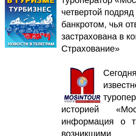
четвертой подряд
банкротом, чья от
застрахована в к
Страхование»
Сегод
извес
туропе
историей «Мос
информация о т
возникшими