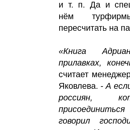
и т. п. Да и сп
нём турфир
пересчитать на па
«Книга Адри
прилавках, коне
считает менедже
Яковлева.
- А ес
россиян, к
присоединитьс
говорил госпо