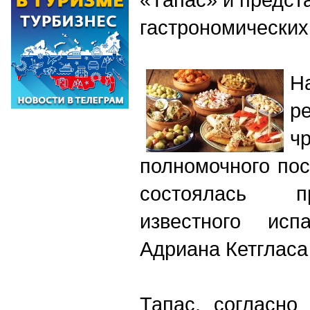
гастрономических
Н
р
ч
полномочного по
состоялась п
известного исп
Адриана Кетгласа
Тапас, согласно