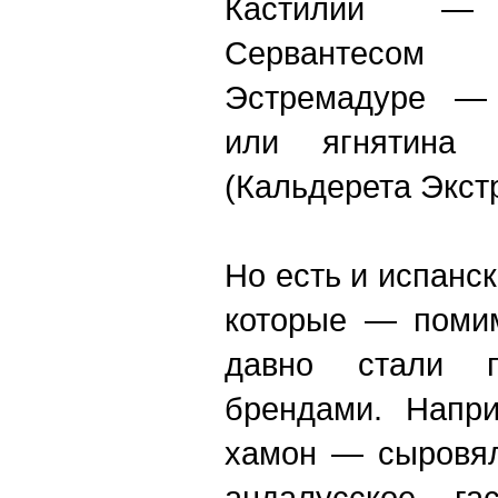
Кастилии —
Сервантесом 
Эстремадуре — 
или ягнятина
(
Кальдерета Экст
Но есть и испанс
которые — помим
давно стали п
брендами. Напри
хамон — сыровял
андалусское гас