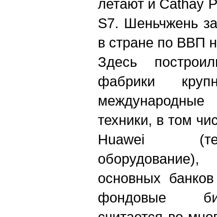
летают и Cathay Pa
S7. Шеньчжень з
в стране по ВВП 
Здесь построи
фабрики кру
международны
техники, в том ч
Huawei (теле
оборудование)
основных банков
фондовые би
считается во мн