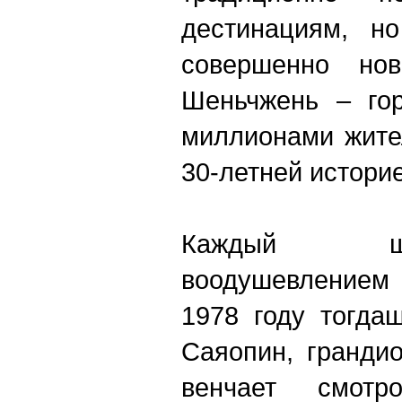
дестинациям, н
совершенно но
Шеньчжень – го
миллионами жите
30-летней истори
Каждый ш
воодушевлением 
1978 году тогда
Саяопин, грандио
венчает смот