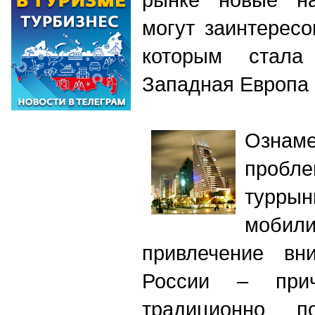
могут заинтересо
которым стала
Западная Европа
Ознам
пробл
турр
моби
привлечение вн
России – при
традиционно 