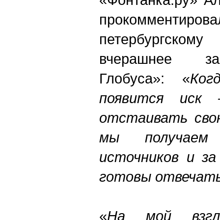
прокоммент
петербургском
вчерашнее за
Глобуса»: «
Ког
появится иск
отстаивать свою
мы получаем
источников и за
готовы отвечать
«
На мой взгл