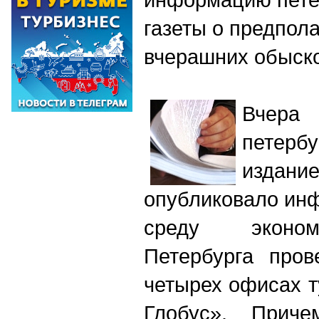
газеты о предпол
вчерашних обыск
Вчера
петерб
издан
опубликовало инф
среду эконом
Петербурга пров
четырех офисах 
Глобус». Причем