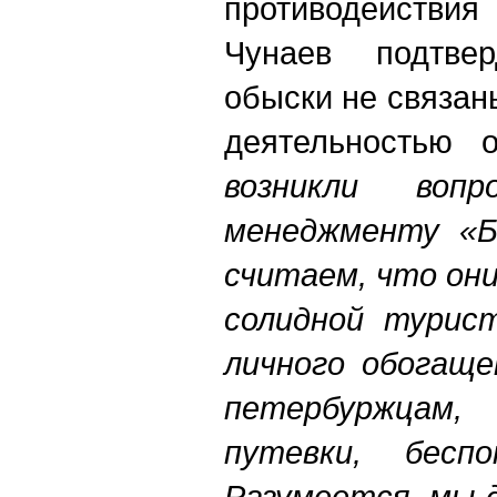
противодействи
Чунаев подтве
обыски не связан
деятельностью
возникли воп
менеджменту «Б
считаем, что он
солидной турис
личного обогаще
петербуржцам
путевки, бесп
Разумеется, мы 