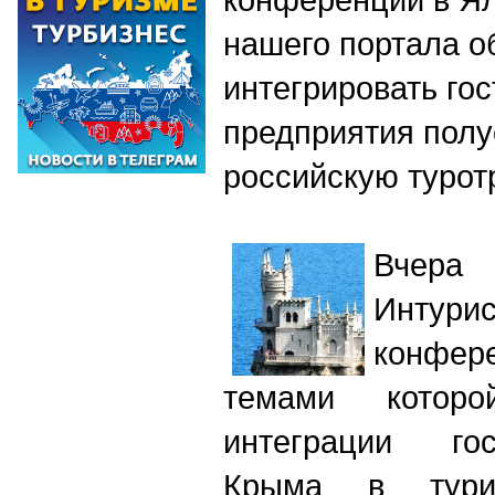
нашего портала о
интегрировать го
предприятия полу
российскую турот
Вчера
Интури
конфе
темами котор
интеграции гос
Крыма в турист