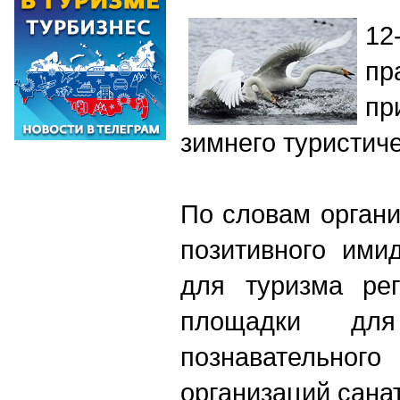
12
пр
пр
зимнего туристич
По словам органи
позитивного ими
для туризма ре
площадки для
познавательног
организаций санат