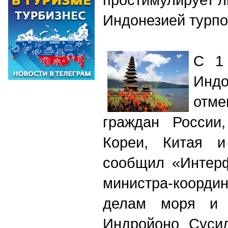
Индонезией турпот
С 1
Инд
отм
граждан России
Кореи, Китая 
сообщил «Интерф
министра-коорд
делам моря и 
Индройоно Сусил