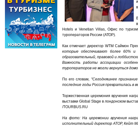
Hotels и Venetian Villas, Офис по тури
туроператоров России (АТОР).
Как отмечает директор WTM Саймон Прес
которые обеспечивают более 60% и 
образовательный, правовой и лоббистски
Важность работы ассоциации особенн
туроператоров не могли вернуться домо
По его словам,
"Сегодняшнее признание
последние годы Россия превратилась в в
Торжественная церемония вручения наград
выставки Global Stage в лондонском выста
/TOURBUS.RU
На фото: На церемонии вручения наг
исполнительный директор АТОР, Кейт М