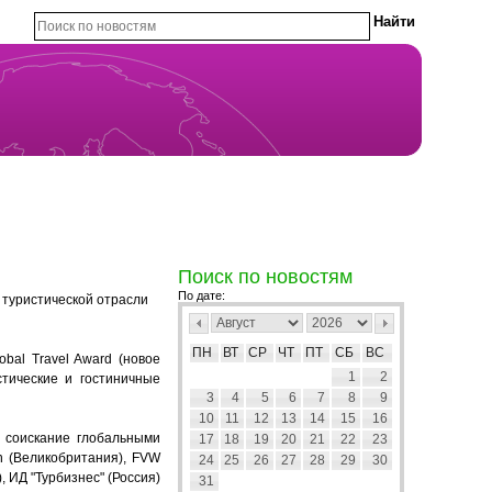
Поиск по новостям
По дате:
 туристической отрасли
ПН
ВТ
СР
ЧТ
ПТ
СБ
ВС
bal Travel Award (новое
1
2
стические и гостиничные
3
4
5
6
7
8
9
10
11
12
13
14
15
16
 соискание глобальными
17
18
19
20
21
22
23
on (Великобритания), FVW
24
25
26
27
28
29
30
), ИД "Турбизнес" (Россия)
31