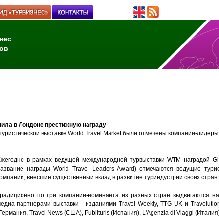
нес
ов
чила в Лондоне престижную награду
уристической выставке World Travel Market были отмечены компании-лидеры
Ежегодно в рамках ведущей международной турвыставки WTM наградой Glo
название награды World Travel Leaders Award) отмечаются ведущие тури
компании, внесшие существенный вклад в развитие туриндустрии своих стран.
Традиционно по три компании-номинанта из разных стран выдвигаются на
медиа-партнерами выставки - изданиями Travel Weekly, TTG UK и Travoluti
Германия, Travel News (США), Publituris (Испания), L'Agenzia di Viaggi (Италия