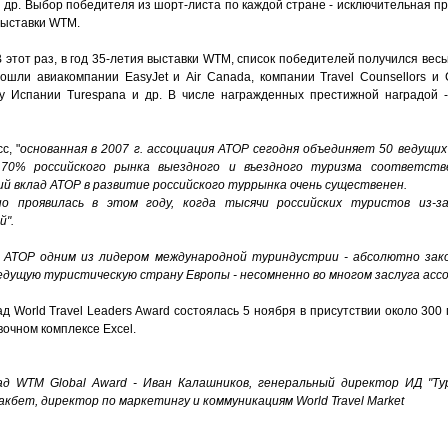
и др. Выбор победителя из шорт-листа по каждой стране - исключительная п
выставки WTM.
В этот раз, в год 35-летия выставки WTM, список победителей получился вес
вошли авиакомпании EasyJet и Air Canada, компании Travel Counsellors и C
зму Испании Turespana и др. В числе награжденных престижной наградой 
с, "
основанная в 2007 г. ассоциация АТОР сегодня объединяет 50 ведущи
70% российского рынка выездного и въездного туризма соответств
й вклад АТОР в развитие российского туррынка очень существенен.
о проявилась в этом году, когда тысячи российских туристов из-з
й".
 АТОР одним из лидером международной туриндустрии - абсолютно зак
едущую туристическую страну Европы - несомненно во многом заслуга асс
 World Travel Leaders Award состоялась 5 ноября в присутствии около 300
вочном комплексе Excel.
рад
WTM
Global
Award
- Иван Калашников, генеральный директор ИД "Тур
акбет, директор по маркетингу и коммуникациям
World
Travel
Market