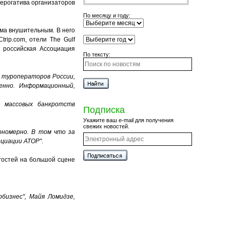
рерогатива организаторов
По месяцу и году:
ьма внушительным. В него
trip.com, отели The Gulf
- российская Ассоциация
По тексту:
х туроператоров России,
енно. Информационный,
а массовых банкротств
Подписка
Укажите ваш e-mail для получения
свежих новостей.
ономерно. В том что за
оциации АТОР".
 гостей на большой сцене
бизнес", Майя Ломидзе,