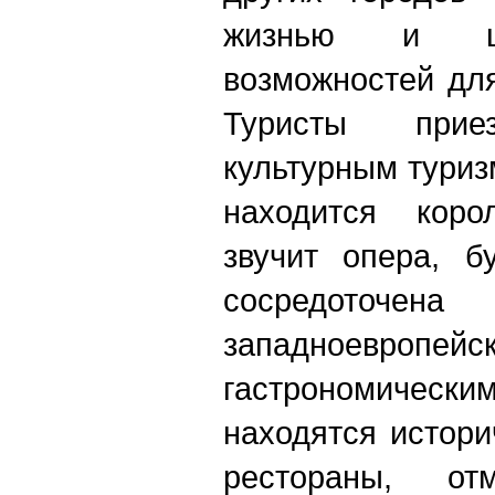
жизнью и ш
возможностей дл
Туристы при
культурным туриз
находится коро
звучит опера, б
сосредоточе
западноевропе
гастрономически
находятся истори
рестораны, от