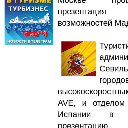
презентация
возможностей Ма
Турист
админ
Севиль
горо
высокоскорост
AVE, и отделом 
Испании в М
презентацию,