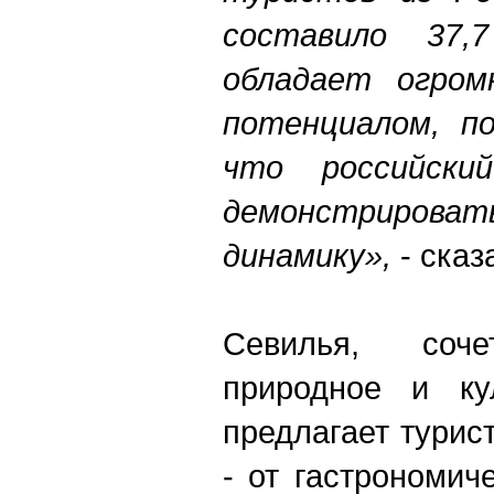
составило 37,7
обладает огром
потенциалом, п
что российски
демонстрирова
динамику
»
,
- сказ
Севилья, со
природное и кул
предлагает турис
- от гастрономич