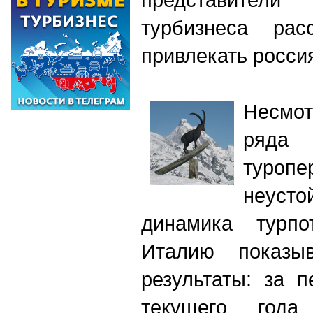
турбизнеса рас
привлекать росси
Несмо
ряд
тур
неус
динамика турп
Италию показыв
результаты: за 
текущего год