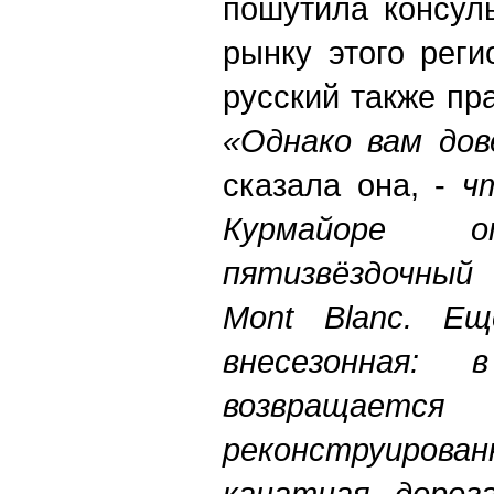
пошутила консул
рынку этого рег
русский также пр
«Однако вам дов
сказала она, -
ч
Курмайоре о
пятизвёздочны
Mont
Blanc.
Ещ
внесезонная:
возвращае
реконструиро
канатная дорог