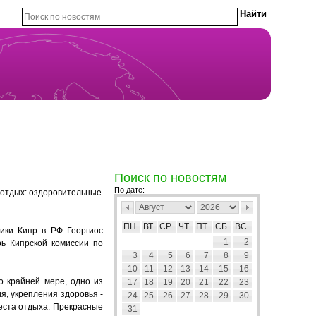
Поиск по новостям
По дате:
 отдых: оздоровительные
ПН
ВТ
СР
ЧТ
ПТ
СБ
ВС
ики Кипр в РФ Георгиос
1
2
ь Кипрской комиссии по
3
4
5
6
7
8
9
10
11
12
13
14
15
16
о крайней мере, одно из
17
18
19
20
21
22
23
я, укрепления здоровья -
24
25
26
27
28
29
30
места отдыха. Прекрасные
31