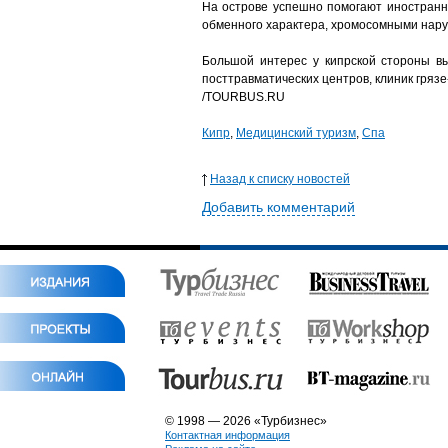
На острове успешно помогают иностранн
обменного характера, хромосомными наруш
Большой интерес у кипрской стороны в
посттравматических центров, клиник грязе
/TOURBUS.RU
Кипр
,
Медицинский туризм
,
Спа
Назад к списку новостей
Добавить комментарий
© 1998 — 2026 «Турбизнес»
Контактная информация