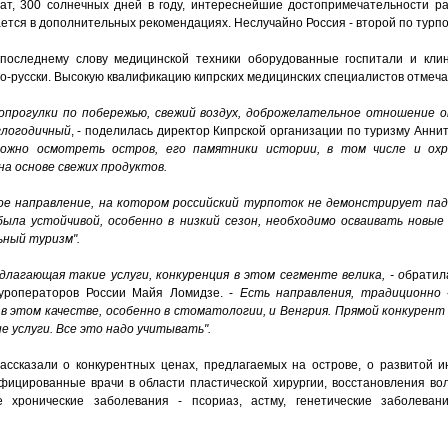
ат, 300 солнечных дней в году, интереснейшие достопримечательности ра
ается в дополнительных рекомендациях. Неслучайно Россия - второй по турпо
последнему слову медицинской техники оборудованные госпитали и клин
 по-русски. Высокую квалификацию кипрских медицинских специалистов отмеч
лопрогулки по побережью, свежий воздух, доброжелательное отношение 
глогодичный
, - поделилась директор Кипрской организации по туризму Анни
можно осмотреть остров, его памятники истории, в том числе и о
а основе свежих продуктов.
ое направление, на котором российский турпоток не демонстрирует пад
ыла устойчивой, особенно в низкий сезон, необходимо осваивать новые 
ьный туризм".
длагающая такие услуги, конкуренция в этом сегменте велика, - о
братил
туроператоров России Майя Ломидзе. -
Есть направления, традиционно 
в этом качестве, особенно в стоматологии, и Венгрия. Прямой конкурент 
 услуги. Все это надо учитывать".
ассказали о конкурентных ценах, предлагаемых на острове, о развитой 
фицированные врачи в области пластической хирургии, восстановления вол
е хронические заболевания - псориаз, астму, генетические заболева