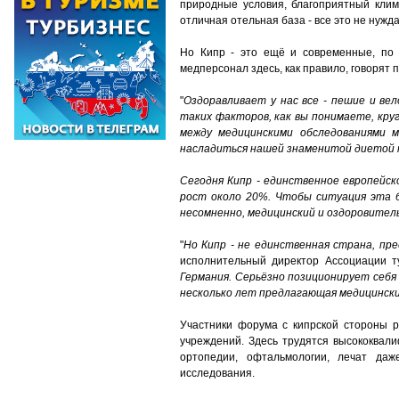
природные условия, благоприятный клим
отличная отельная база - все это не нужд
Но Кипр - это ещё и современные, по 
медперсонал здесь, как правило, говорят
"
Оздоравливает у нас все - пешие и ве
таких факторов, как вы понимаете, кру
между медицинскими обследованиями 
насладиться нашей знаменитой диетой н
Сегодня Кипр - единственное европейск
рост около 20%. Чтобы ситуация эта б
несомненно, медицинский и оздоровител
"
Но Кипр - не единственная страна, пре
исполнительный директор Ассоциации 
Германия. Серьёзно позиционирует себя 
несколько лет предлагающая медицинские
Участники форума с кипрской стороны р
учреждений. Здесь трудятся высококвали
ортопедии, офтальмологии, лечат даж
исследования.