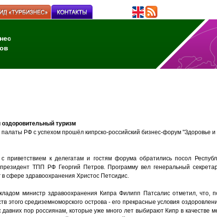
нес
ов
и оздоровительный туризм
 палаты РФ с успехом прошёл кипрско-российский бизнес-форум "Здоровье и
с приветствием к делегатам и гостям форума обратились посол Республ
-президент ТПП РФ Георгий Петров. Программу вел генеральный секретар
 в сфере здравоохранения Христос Петсидис.
кладом министр здравоохранения Кипра Филипп Патсалис отметил, что, п
тв этого средиземноморского острова - его прекрасные условия оздоровлени
 давних пор россиянам, которые уже много лет выбирают Кипр в качестве 