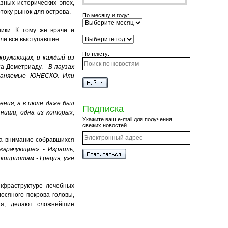
зных исторических эпох,
току рынок для острова.
По месяцу и году:
ики. К тому же врачи и
али все выступавшие.
По тексту:
окружающих, и каждый из
та Деметриаду. -
В паузах
храняемые ЮНЕСКО. Или
ения, а в июле даже был
Подписка
ниши, одна из которых,
Укажите ваш e-mail для получения
свежих новостей.
а внимание собравшихся
«врачующие» - Израиль,
киприотам - Греция, уже
инфраструктуре лечебных
осяного покрова головы,
ния, делают сложнейшие