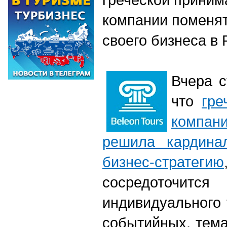
компании поменят
своего бизнеса в 
Вчера с
что
гре
компа
решила кардина
бизнес-стратегию
сосредоточи
индивидуального 
событийных, тема