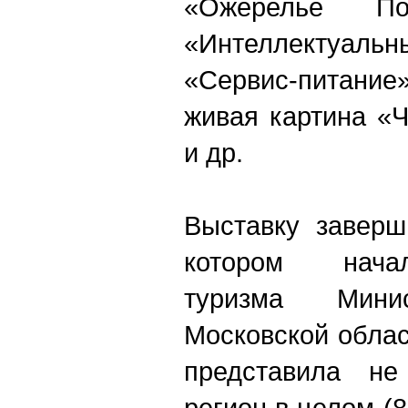
«Ожерелье Под
«Интеллектуаль
«Сервис-питани
живая картина «
и др.
Выставку заверш
котором нача
туризма Минис
Московской обла
представила не
регион в целом (