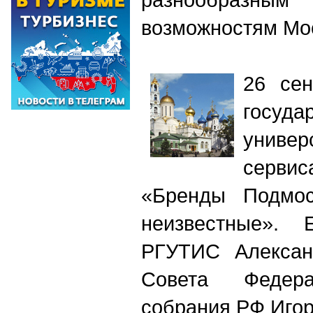
возможностям Мо
26 сен
госуда
униве
серви
«Бренды Подмос
неизвестные». 
РГУТИС Алексан
Совета Федера
собрания РФ Иго