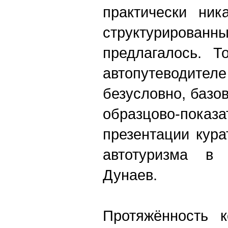
практически ник
структурирова
предлагалось. Т
автопутеводи
безусловно, базо
образцово-показ
презентации кура
автотуризма в 
Дунаев.
Протяжённость к