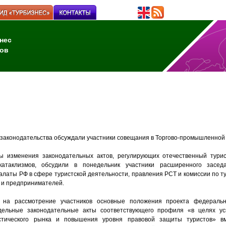
нес
ов
 законодательства обсуждали участники совещания в Торгово-промышленной
 изменения законодательных актов, регулирующих отечественный турис
катаклизмов, обсудили в понедельник участники расширенного заседа
латы РФ в сфере туристской деятельности, правления РСТ и комиссии по ту
 и предпринимателей.
 на рассмотрение участников основные положения проекта федеральн
дельные законодательные акты соответствующего профиля «в целях ус
истического рынка и повышения уровня правовой защиты туристов» в