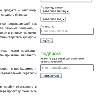
По месяцу и году:
го продукта – например,
 среднего бизнеса.
 как производителей, так
По тексту:
нее
сложные решения»
, -
ынка»
и в новых условиях
 Министерством культуры,
 участниками заседания
Подписка
 Они призваны перенести
Укажите ваш e-mail для получения
свежих новостей.
оворил о необходимости
б обязательном обратном
ит пройти обсуждение в
тября проект должен быть