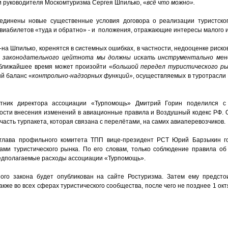
и руководителя Москомтуризма Сергея Шпилько, «
всё что можно».
ъединены новые существенные условия договора о реализации туристско
виабилетов «туда и обратно» - и положения, отражающие интересы малого и
на Шпилько, коренятся в системных ошибках, в частности, недооценке рисков
 законодательного цейтнота мы должны искать инструментально
ме
в ближайшее время может произойти «
большой передел туристического р
й баланс «
контрольно-надзорных функций»
, осуществляемых в туротрасли
етник директора ассоциации «Турпомощь» Дмитрий Горин поделился с
сти внесения изменений в авиационные правила и Воздушный кодекс РФ.
часть турпакета, которая связана с перелётами, на самих авиаперевозчиков.
глава профильного комитета ТПП вице-президент РСТ Юрий Барзыкин г
ами туристического рынка. По его словам, только соблюдение правила о
редполагаемые расходы ассоциации «Турпомощь».
о закона будет опубликован на сайте Ростуризма. Затем ему предсто
акже во всех сферах туристического сообщества, после чего не позднее 1 ок