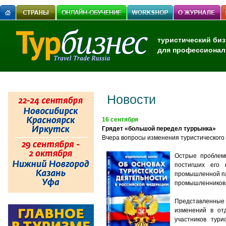
туристический биз
для профессионал
Новости
16 сентября
Грядет «большой передел туррынка»
Вчера вопросы изменения туристического
Острые проблемы
постигших его 
промышленной па
промышленников
Представленные
изменений в от
участников тур