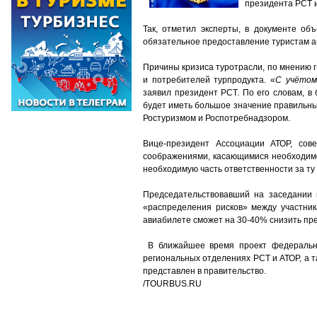
президента РСТ 
Так, отметил эксперты, в документе об
обязательное предоставление туристам а
Причины кризиса туротрасли, по мнению г-
и потребителей турпродукта. «
С учётом
заявил президент РСТ. По его словам, 
будет иметь большое значение правильны
Ростуризмом и Роспотребнадзором.
Вице-президент Ассоциации АТОР, сов
соображениями, касающимися необходимо
необходимую часть ответственности за ту 
Председательствовавший на заседании 
«распределения рисков» между участник
авиабилете cможет на 30-40% снизить п
В ближайшее время проект федеральног
региональных отделениях РСТ и АТОР, а т
представлен в правительство.
/TOURBUS.RU