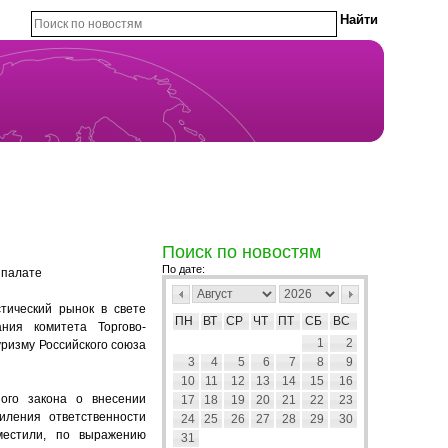
Поиск по новостям
По дате:
 палате
тический рынок в свете
ПН
ВТ
СР
ЧТ
ПТ
СБ
ВС
ния комитета Торгово-
1
2
ризму Российского союза
3
4
5
6
7
8
9
10
11
12
13
14
15
16
ого закона о внесении
17
18
19
20
21
22
23
иления ответственности
24
25
26
27
28
29
30
местили, по выражению
31