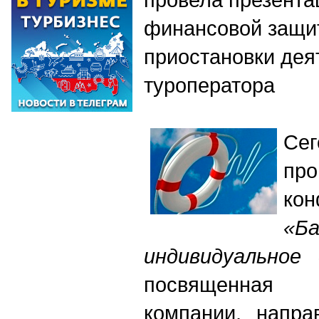
финансовой защит
приостановки дея
туроператора
Се
п
ко
«Ба
индивидуальное
посвященная
компании, напра