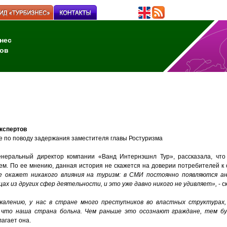
нес
ов
кспертов
е по поводу задержания заместителя главы Ростуризма
генеральный директор компании «Ванд Интернэшнл Тур», рассказала, что
м. По ее мнению, данная история не скажется на доверии потребителей к
е окажет никакого влияния на туризм: в СМИ постоянно появляются а
ах из других сфер деятельности, и это уже давно никого не удивляет»,
- с
жалению, у нас в стране много преступников во властных структурах,
 что наша страна больна. Чем раньше это осознают граждане, тем б
лагает она.