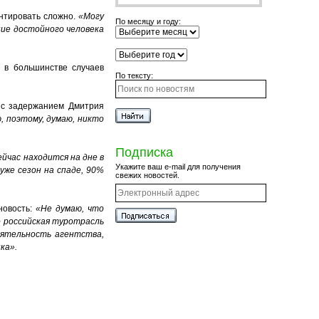
ентировать сложно.
«Могу
По месяцу и году:
ние достойного человека
 в большинстве случаев
По тексту:
 с задержанием Дмитрия
, поэтому, думаю, никто
Подписка
йчас находится на дне в
Укажите ваш e-mail для получения
уже сезон на спаде, 90%
свежих новостей.
новость:
«Не думаю, что
о российская туротрасль
деятельность агентства,
ка».