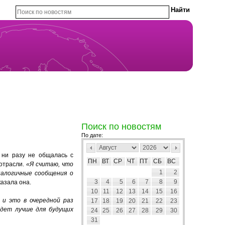
Поиск по новостям
По дате:
 ни разу не общалась с
ПН
ВТ
СР
ЧТ
ПТ
СБ
ВС
 отрасли.
«Я считаю, что
1
2
налогичные сообщения о
3
4
5
6
7
8
9
казала она.
10
11
12
13
14
15
16
 и это в очередной раз
17
18
19
20
21
22
23
удет лучше для будущих
24
25
26
27
28
29
30
31