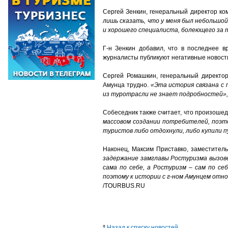
Сергей Зенкин, генеральный директор ко
лишь сказать, что у меня был небольшо
и хорошего специалиста, болеющего за 
Г-н Зенкин добавил, что в последнее 
журналисты публикуют негативные новости,
Сергей Ромашкин, генеральный директо
Амунца трудно.
«Эта история связана с 
из туротрасли не знает подробностей»,
Собеседник также считает, что произошед
массовом создании потребителей, поэто
туристов либо отдохнули, либо купили п
Наконец, Максим Приставко, заместитель
задержание замглавы Ростуризма вызове
сама по себе, а Ростуризм – сам по се
поэтому к истории с г-ном Амунцем отно
/TOURBUS.RU
Назад к списку новостей