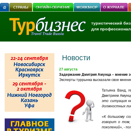
туристический биз
для профессионал
Новости
27 августа
Задержание Дмитрия Амунца – мнение э
Эксперты туррынка высказали свое мнени
Татьяна Ванд, 
Дмитрием Амунце
это ситуация н
должностных лиц
«К большому со
говорит о том,
поколений»,
- по