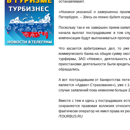
останавливают.
«Никаких указаний о завершении прием
Петербурге. –
Здесь он точно будет осущ
Поскольку так и не завершен прием заяв
начала выплат пострадавшим: в том сл
компенсации будут выплачиваться пропор
Что касается арбитражных дел, то уже
коммерческого банка на общую сумму окол
турфирмы, ЗАО «Невэкс», деятельность 
приостановки деятельности были кредиты
обращались.
А вот пострадавшим от банкротства пете
является «Адвант-Страхование»), уже с 1
случае заявлений пока немногим больше 2
Вместе с тем и здесь у пострадавших есть
сохраняется правовая коллизия относит
фактически оператор не имел права их р
/TOURBUS.RU