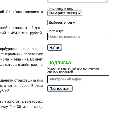
По месяцу и году:
ий СК «Восхождение» в
ений и о конкретной дате
По тексту:
ий в 454,2 млн рублей,
рбургского социального
т генеральный перевозчик
«Фирма «Нева» на момент
Подписка
 кредиторы в арбитраж не
Укажите ваш e-mail для получения
свежих новостей.
общению страховщика (им
рым нет вопросов. В этом
ублей.
р туристов, а во-вторых,
ежду 9 и 30 июня, когда