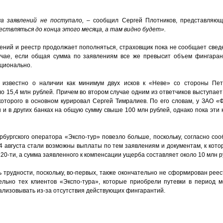
а заявлений не поступало,
– сообщил Сергей Плотников, представляющ
ествляться до конца этого месяца, а там видно будет».
лений и реестр продолжает пополняться, страховщик пока не сообщает свед
учае, если общая сумма по заявлениям все же превысит объем фингарант
ционально.
 известно о наличии как минимум двух исков к «Неве» со стороны Пете
о 15,4 млн рублей. Причем во втором случае одним из ответчиков выступае
которого в основном курировал Сергей Тимралиев. По его словам, у ЗАО 
 и в других банках на общую сумму свыше 100 млн рублей, однако пока эти
рбургского оператора «Экспо-тур» повезло больше, поскольку, согласно со
4 августа стали возможны выплаты по тем заявлениям и документам, к кото
20-ти, а сумма заявленного к компенсации ущерба составляет около 10 млн р
 трудности, поскольку, во-первых, также окончательно не сформирован реест
ельно тех клиентов «Экспо-тура», которые приобрели путевки в период м
еализовывать из-за отсутствия действующих фингарантий.