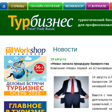
туристический биз
для профессионал
Новости
19 августа
«Нева» начала процедуру банкротства
Компания «Нева» первой из остановивших
14 августа в
банкротом З
начавшей соо
Вместе с тем
деятельност
заявителей, 
заявлений не