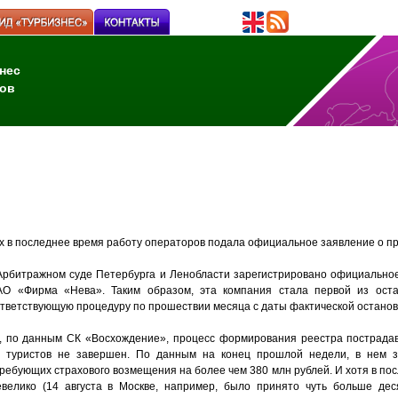
нес
ов
 в последнее время работу операторов подала официальное заявление о п
 Арбитражном суде Петербурга и Ленобласти зарегистрировано официально
АО «Фирма «Нева». Таким образом, эта компания стала первой из оста
тветствующую процедуру по прошествии месяца с даты фактической останов
, по данным СК «Восхождение», процесс формирования реестра пострада
и туристов не завершен. По данным на конец прошлой недели, в нем з
требующих страхового возмещения на более чем 380 млн рублей. И хотя в по
велико (14 августа в Москве, например, было принято чуть больше дес