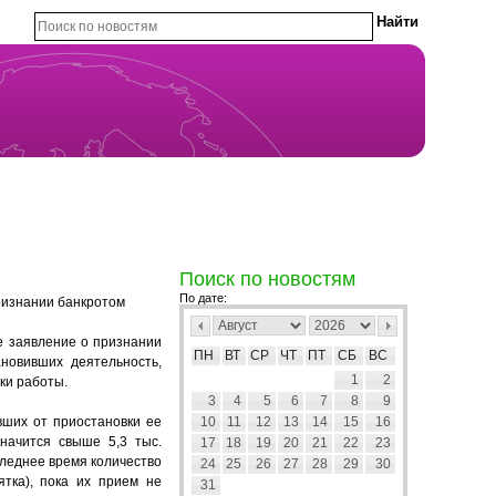
Поиск по новостям
По дате:
ризнании банкротом
е заявление о признании
ПН
ВТ
СР
ЧТ
ПТ
СБ
ВС
новивших деятельность,
1
2
ки работы.
3
4
5
6
7
8
9
вших от приостановки ее
10
11
12
13
14
15
16
начится свыше 5,3 тыс.
17
18
19
20
21
22
23
следнее время количество
24
25
26
27
28
29
30
ятка), пока их прием не
31