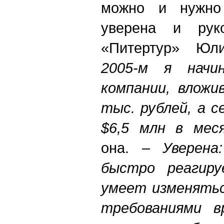
можно и нужно 
уверена и руко
«Питертур» Юл
2005-м я начи
компании, вложи
тыс. рублей, а с
$6,5 млн в меся
она.
– Уверена
быстро реагир
умеет изменятьс
требованиями в