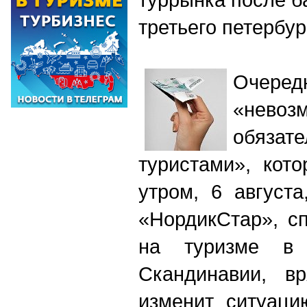
третьего петербу
Очере
«невоз
обяз
туристами», кот
утром, 6 август
«НордикСтар», с
на туризме в
Скандинавии, в
изменит ситуаци