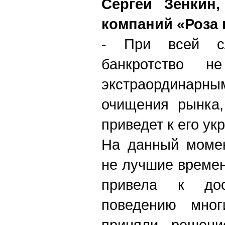
Сергей Зенкин,
компаний «Роза 
- При всей сл
банкротство н
экстраордина
очищения рынка,
приведет к его ук
На данный момен
не лучшие времен
привела к дос
поведению мног
приняли решени