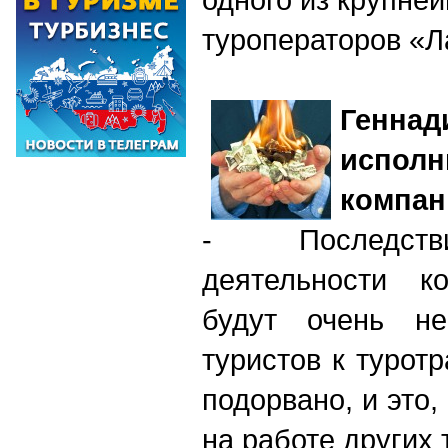
туроператоров «Л
Генн
исполн
компан
- Последств
деятельности к
будут очень не
туристов к турот
подорвано, и это,
на работе других 