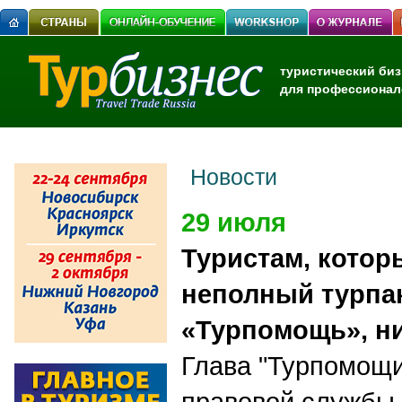
туристический биз
для профессионал
Новости
29 июля
Туристам, котор
неполный турпак
«Турпомощь», н
Глава "Турпомощи
правовой службы