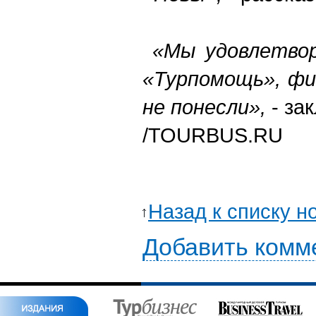
«Мы удовлетвор
«Турпомощь», фи
не понесли»,
- за
/TOURВUS.RU
Назад к списку н
Добавить комм