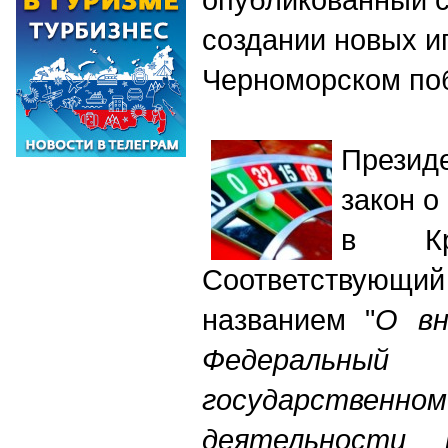
создании новых и
Черноморском по
Презид
закон о
в Кр
Соответствую
названием "
О вн
Федеральн
государственн
деятельности 