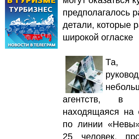
предполагалось р
детали, которые 
широкой огласке
Та, И
руков
неболь
агентств, в 
находящаяся на 
по линии «Невы»
25 человек, пр