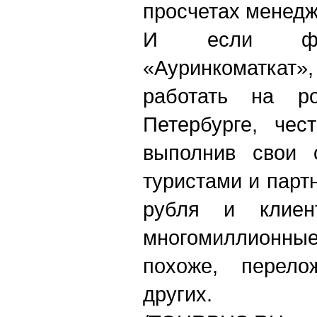
просчетах менедж
И если фин
«Ауринкоматк
работать на р
Петербурге, чес
выполнив свои о
туристами и парт
рубля и клиен
многомиллионн
похоже, перел
других.