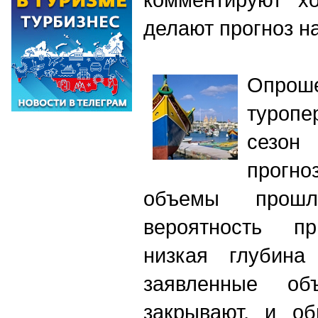
делают прогноз н
Опр
туропе
сезо
прогн
объемы прошл
вероятность пр
низкая глубина
заявленные об
закрывают, и об