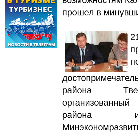
прошел в минувш
2
п
п
достопримечател
района Тве
организованны
района и
Минэкономразв