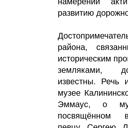
намерении акти
развитию дорожно
Достопримечател
района, связан
историческим пр
земляками, д
известны. Речь 
музее Калининск
Эммаус, о муз
посвящённом в
певцу Сергею Л