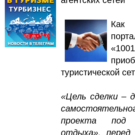
Как 
порт
«100
прио
туристической се
«Цель сделки – 
самостоятельно
проекта под
отдыха», перед