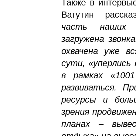
Также в интервь
Ватутин расск
часть наших 
загружена звонк
охвачена уже вс
сути, «уперлись
в рамках «100
развиваться. П
ресурсы и бол
зрения продвиже
планах – выве
отдыха» на высок