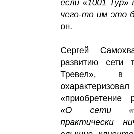
если «1001 Тур» 
чего-то им это 
он.
Сергей Самохв
развитию сети т
Тревел», в
охарактериз
«приобретение р
«О сети «М
практически н
слышно, клиентов