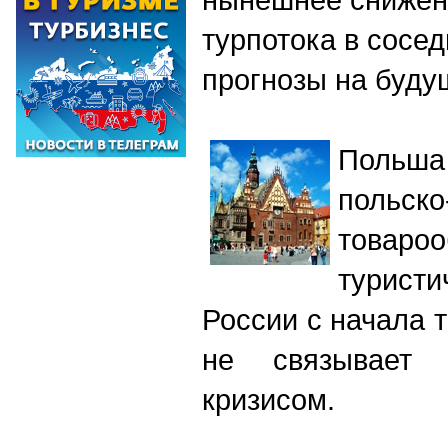
турпотока в сосе
прогнозы на буду
Польша
польско
това
турист
России с начала т
не связывает 
кризисом.