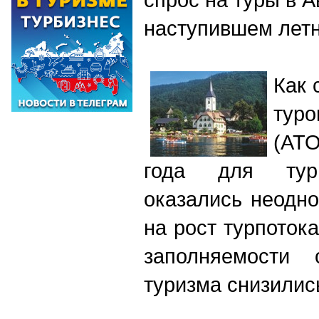
наступившем лет
Как 
тур
(АТ
года для тури
оказались неодн
на рост турпоток
заполняемости 
туризма снизились