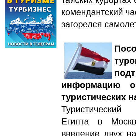
комендантский ча
загорелся самоле
Пос
ту
подт
информацию о
туристических н
Туристический
Египта в Москв
введение двух н