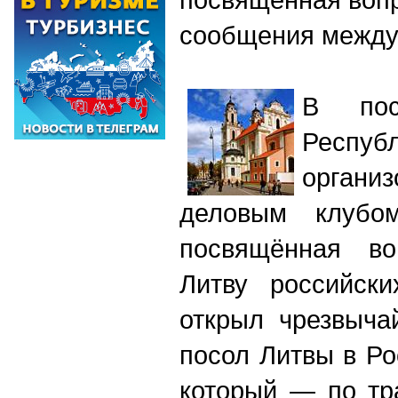
сообщения между
В пос
Респу
органи
деловым клубом
посвящённая во
Литву российски
открыл чрезвыча
посол Литвы в Ро
который — по тр