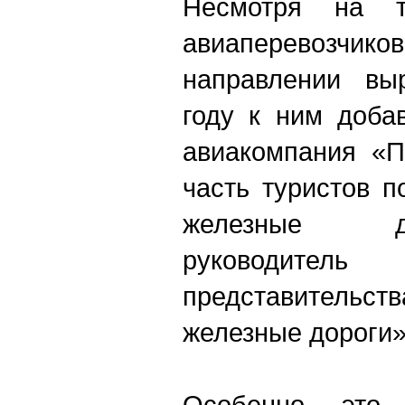
Несмотря на т
авиаперевозчи
направлении вы
году к ним доба
авиакомпания «П
часть туристов 
железные д
руководите
представительс
железные дороги
Особенно это