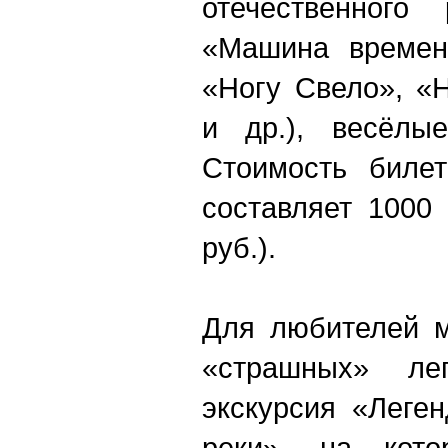
отечественного
«Машина времени
«Ногу Свело», «
и др.), весёлы
Стоимость биле
составляет 1000
руб.).
Для любителей м
«страшных» лег
экскурсия «Леге
реки», на кот