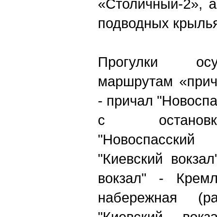
«Столичный-2», 
подводных крылья
Прогулки ос
маршрутам «прич
- причал "Новоспа
с остановк
"Новоспасски
"Киевский вокзал
вокзал" - Кремл
набережная (р
"Киевский вок