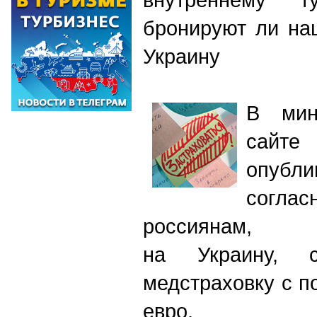
бронируют ли на
Украину
В мин
сайте
опубл
согл
россиянам, 
на Украину, с
медстраховку с п
евро.