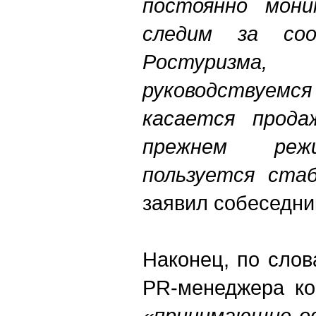
постоянно мон
следим за со
Ростуризм
руководствуемся
касается прод
прежнем режи
пользуется ста
заявил собеседни
Наконец, по сло
PR-менеджера ко
«принимающие оф