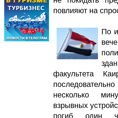
повлияют на спро
По 
веч
пол
зда
факультета Каир
последователь
несколько мин
взрывных устройст
погиб один ч