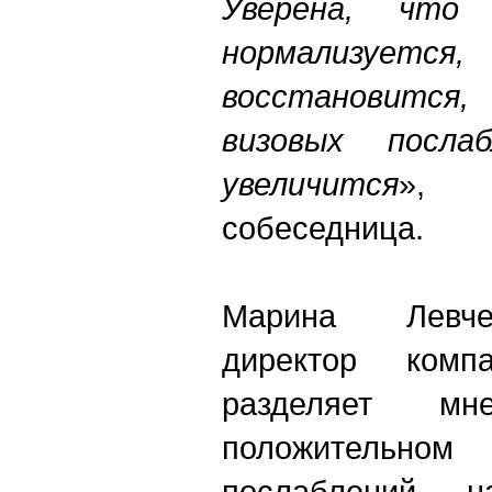
Уверена, что 
нормализуетс
восстановитс
визовых послаб
увеличится
»,
собеседница.
Марина Левче
директор комп
разделяет м
положительном
послаблений н