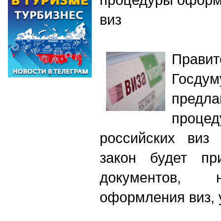
виз
Прави
Госду
предл
проц
российских виз 
закон будет при
документов, 
оформления виз, 