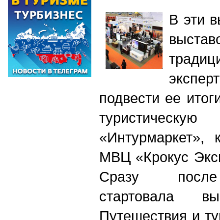
В эти 
выставо
трад
эксп
подвести ее итог
туристическую
«Интурмаркет», 
МВЦ «Крокус Эксп
Сразу после
стартовала в
Путешествия и ту