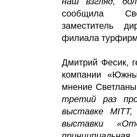
наш взгляд, бо
сообщила Све
заместитель дир
филиала турфирм
Дмитрий Фесик, 
компании «Южный
мнение Светланы
третий раз про
выставке
MITT,
выставки «О
принципиальная