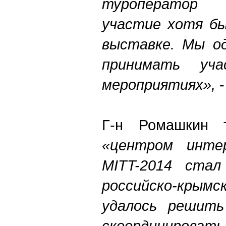
туроператор
участие хотя бы
выставке. Мы од
принимать уч
мероприятиях»,
-
Г-н Ромашкин т
«центром инте
MITT-2014 ста
российско-крымс
удалось решить
скоординиров