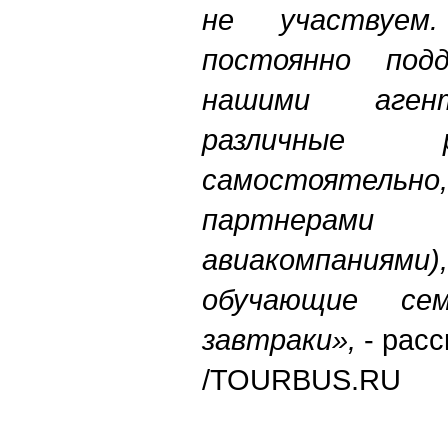
не участвуе
постоянно под
нашими агент
различные 
самостоятельн
партнерам
авиакомпани
обучающие се
завтраки»,
- расс
/TOURBUS.RU