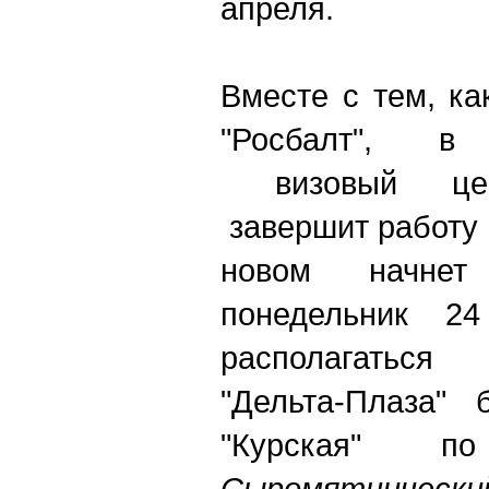
апреля.
Вместе с тем, ка
"Росбалт", в п
визовый цент
завершит работу 
новом начне
понедельник 2
располагаться
"Дельта-Плаза" 
"Курская" 
Сыромятнический 