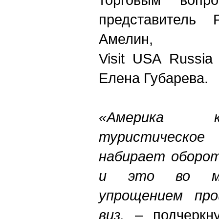
представитель 
Амелин, п
Visit USA Russi
Елена Губарева.
«Америка к
туристическ
набирает оборот
и это во мн
упрощением про
виз,
– подчеркн