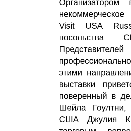
Организатором 
некоммерчес
Visit USA Rus
посольства
Представите
профессионал
этими направлен
выставки привет
поверенный в де
Шейла Гоултни, 
США Джулия Ка
торговым вопр