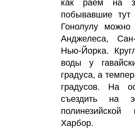
как раем на з
побывавшие тут
Гонолулу можно 
Анджелеса, Сан
Нью-Йорка. Круг
воды у гавайск
градуса, а темпер
градусов. На о
съездить на э
полинезийской
Харбор.