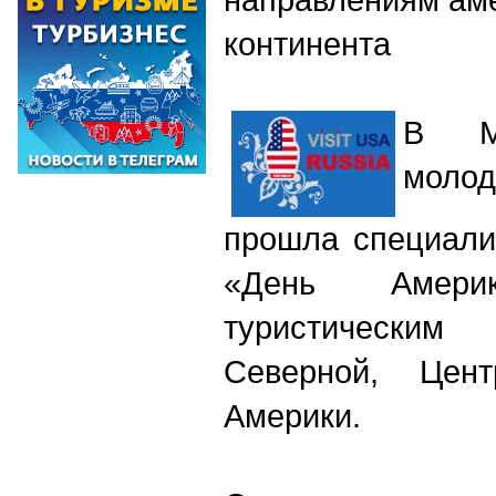
континента
В Мо
моло
прошла специали
«День Америк
туристическ
Северной, Цен
Америки.